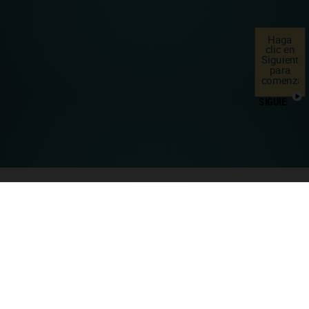
Haga
clic en
Siguiente
para
comenzar
SIGUIENTE