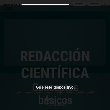
RECURSOS
DIRECTORIO
Diapositiva 1
de 260
REDACCIÓN
CIENTÍFICA
Conceptos
Gire este dispositivo.
básicos